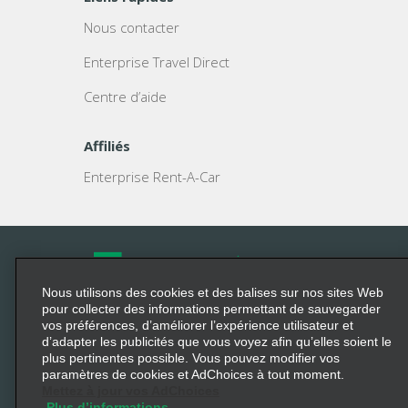
Nous contacter
Enterprise Travel Direct
Centre d’aide
Affiliés
Enterprise Rent-A-Car
Nous utilisons des cookies et des balises sur nos sites Web
©
2023 Enterprise Holdings, Inc. Tous droits réservés.
pour collecter des informations permettant de sauvegarder
vos préférences, d’améliorer l’expérience utilisateur et
Enterprise
et le logo « e » sont des marques déposées
d’adapter les publicités que vous voyez afin qu’elles soient le
plus pertinentes possible. Vous pouvez modifier vos
d’Enterprise Holdings, Inc. Toutes les autres marques
paramètres de cookies et AdChoices à tout moment.
sont des marques de commerce de leurs détenteurs
Mettez à jour vos AdChoices
Plus d’informations